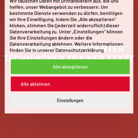
Wir tauschen Daten mit Drittanbietern aus, die uns
helfen, unser Webangebot zu verbessern. Um
bestimmte Dienste verwenden zu dürfen, benötigen
wir Ihre Einwilligung. Indem Sie „Alle akzeptieren“
klicken, stimmen Sie (jederzeit widerruflich) dieser
Datenverarbeitung zu. Unter „Einstellungen“ können
Sie Ihre Einstellungen ändern oder die
Datenverarbeitung ablehnen. Weitere Informationen
MODUL 4 ZERTIFIZIERTER
finden Sie in unserer
Datenschutzerklärung
TECHNISCHER TRAINER TTXTT
Alle akzeptieren
PRAXISGEPRÜFT
Alle ablehnen
ABSCHLUSSPRÜFUNG/ZERTIFIZIERUNG
Alle Informationen >
Einstellungen